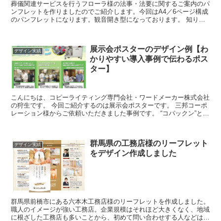
葬儀関連サービスを行うフローラ様の法事・法要に関するご案内のパ
ンフレットを作りましたのでご紹介します。今回はA4／6ページ構成
のパンフレットになります。観音開き型になっております。 知りた
いことのほとんどを網羅する 今回は初めて法事・法...
展示会ポスターのデザイン例【わ
デザイン実績
かりやすい導入事例で伝わるポス
ター】
こんにちは、コピーライティング専門会社・ワードメーカー株式会社
の狩生です。 今回ご紹介するのは展示会ポスターです。 三邦コーポ
レーション様からご依頼いただきました事例です。 “コパックン”とい
う自動包装機械を販売されています。通常の包...
群馬県の工務店様のリーフレット
デザイン実績
をデザイン作成しました
群馬県前橋市にある六本木工務店様のリーフレットを作成しました。
職人のイメージが強い工務店。企業規模はそれほど大きくなく、地域
に根ざした工務店も多いことから、初めて問い合わせする人などは連