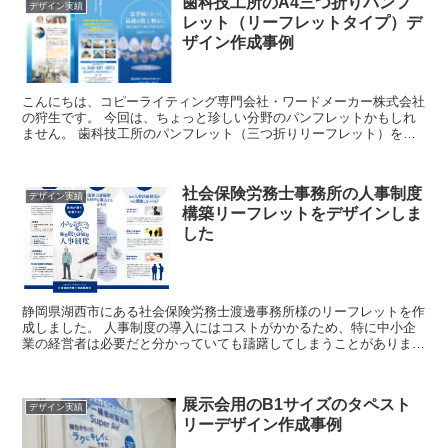
歯科技工所のA4三つ折りパンフ
デザイン実績
レット（リーフレットタイプ）デ
ザイン作成事例
こんにちは、コピーライティング専門会社・ワードメーカー株式会社
の狩生です。 今回は、ちょっと珍しい分野のパンフレットかもしれ
ません。 歯科技工所のパンフレット（三つ折りリーフレット）を作
成させていただきましたので、それについてご紹介いた...
社会保険労務士事務所の人事制度
デザイン実績
構築リーフレットをデザインしま
した
静岡県湖西市にある社会保険労務士渡邊事務所様のリーフレットを作
成しました。 人事制度の導入にはコストがかかるため、特に中小企
業の経営者は必要だと分かっていても躊躇してしまうことがありま
す。 そこで助成金を活用しませんか？という提案と導入...
展示会用のB1サイズのタペスト
デザイン実績
リーデザイン作成事例