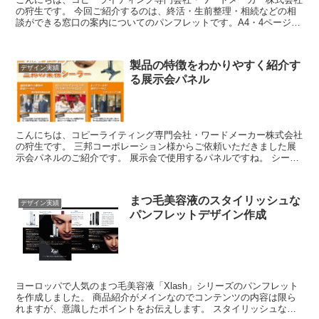
の狩生です。 今回ご紹介するのは、終活・生前整理・相続などの相
談ができる窓口の案内についてのパンフレットです。A4・4ページパ
ンフレットとなっています。 実際に使い方としては...
製品の特徴をわかりやすく紹介す
デザイン実績
る展示会パネル
こんにちは、コピーライティング専門会社・ワードメーカー株式会社
の狩生です。 三邦コーポレーション様からご依頼いただきました展
示会パネルのご紹介です。 展示会で使用するパネルですね。 シーラ
ーを紹介したものです。 シンプルで使いやすい...
まつ毛美容液のスタイリッシュな
デザイン実績
パンフレットデザイン作成
ヨーロッパで人気のまつ毛美容液「Xlash」シリーズのパンフレット
を作成しました。 商品紹介がメインなのでコンテンツの内容は限ら
れますが、意識したポイントをお伝えします。 スタイリッシュなデ