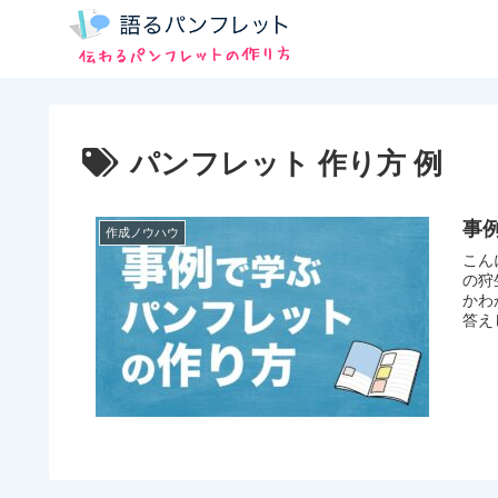
パンフレット 作り方 例
事
作成ノウハウ
こん
の狩
かわ