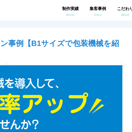
制作実績
集客事例
こだわ
Works
Voice
About
ン事例【B1サイズで包装機械を紹