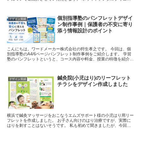
ク錦糸町院様からご依頼いただきまして、制作させてい...
個別指導塾のパンフレットデザイ
デザイン実績
ン制作事例｜保護者の不安に寄り
添う情報設計のポイント
こんにちは。ワードメーカー株式会社の狩生孝之です。 今回は、個
別指導塾のA4/6ページパンフレット制作事例をご紹介します。 学習
塾のパンフレットというと、コース内容や料金、授業の特徴を紹介す
るものだと思われがちです。しかし実際には、それだけ...
鍼灸院(小児はり)のリーフレット
デザイン実績
チラシをデザイン作成しました
横浜で鍼灸マッサージをおこなうエムズサポート様の小児はり用リー
フレットを作成しました。 お子さん向けのはり治療ですが、実際に
はりを刺すことはないそうです。 私も初めて聞きましたが、今回は
あまり聞きなれない言葉を認知してもらうための「4つ...