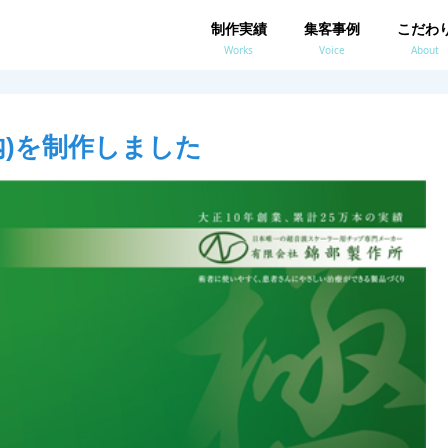
制作実績
集客事例
こだわ
Works
Voice
About
内)を制作しました