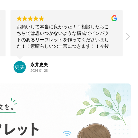
たらこ
コーチとして独立してから、ずっとお世話に
ンパク
なっています。
いまし
これまでに、ホームページやチラシ、リーフ
！今後
レットや名刺を作っていただきました。
！！大
狩生さんに制作していただくと、業務内容や
大澤貴子
流れがわかりやすく整理できるだけでなく、
2023-12-22
私の強みや持ち味がちゃんと伝えられます。
また、文章や言葉のチョイスだけでなく、デ
ザインや色使いもとても気に入っています。
私自身が見たくなるような、楽しくなるよう
な、そんなホームページや名刺になっていま
す。
私の希望や修正したいことも、気軽に相談で
きます。また、ホームページ操作上のトラブ
ル時にも、すぐに修正していただけるので、
とても心強いです。