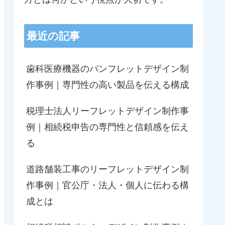
最近の記事
リーフレットの制作でお世話になりました。
以
開業間もないため、できるだけ経費を抑えた
社
かったので自分で文章やデザインを考えよう
歯科医療機器のパンフレットデザイン制
と試みたものの時間ばかり過ぎ、こんなこと
会
作事例｜専門性の高い製品を伝える構成
ではいつまでかかるかわからない。思いばか
か
りあっても素人が作るには限界があると気づ
頂
カフェモカ
き、ネットで様々な業者さんを調べた結果、
税理士法人リーフレットデザイン制作事
2022-10-19
ワードメーカーさんにたどり着きました。ホ
次
例｜相続税申告の専門性と信頼感を伝え
ームページや狩生さんのYouTubeもみて、何
こ
かピンとくるものがありました。
素
る
まず、zoomでの打ち合わせを2回行い、その
後はメールのやり取りで詳細を詰めていく形
出
道路舗装工事のリーフレットデザイン制
で約1か月で納品となりました。
員
その間、自分では何もする必要はなく、こち
と
作事例｜官公庁・法人・個人に伝わる構
らの思いや要望を伝えてすべてお任せです。
成とは
ちゃんと伝わっているのか心配になるくらい
実
でした。
も
さすがプロですね。