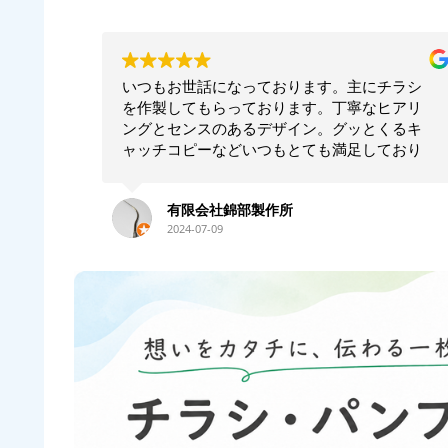
ます。主にチラシ
お願いして本当に良かった！！相談し
す。丁寧なヒアリ
ちらでは思いつかないような構成でイ
ン。グッとくるキ
トのあるリーフレットを作ってくださ
ても満足しており
た！！素晴らしいの一言につきます！
も素早く対応して
も何かの時にお願いしたいと思います
す。
満足です。ありがとうございます！！
永井史夫
2024-01-28